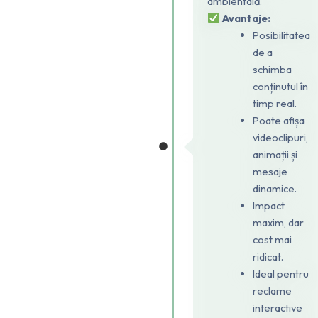
ambientală.
Avantaje:
Posibilitatea
de a
schimba
conținutul în
timp real.
Poate afișa
videoclipuri,
animații și
mesaje
dinamice.
Impact
maxim, dar
cost mai
ridicat.
Ideal pentru
reclame
interactive