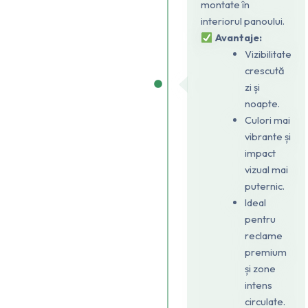
montate în
interiorul panoului.
Avantaje:
Vizibilitate
crescută
zi și
noapte.
Culori mai
vibrante și
impact
vizual mai
puternic.
Ideal
pentru
reclame
premium
și zone
intens
circulate.