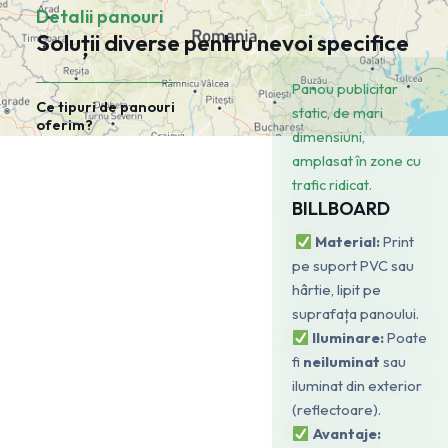
Detalii panouri
Soluții diverse pentru nevoi specifice
Panou publicitar
Ce tipuri de panouri
static, de mari
oferim?
dimensiuni,
amplasat în zone cu
trafic ridicat.
BILLBOARD
Material:
Print
pe suport PVC sau
hârtie, lipit pe
suprafața panoului.
Iluminare:
Poate
fi
neiluminat
sau
iluminat din exterior
(reflectoare).
Avantaje: