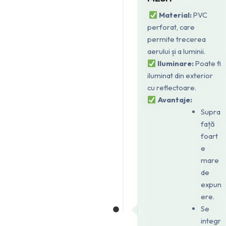
Material:
PVC
perforat, care
permite trecerea
aerului și a luminii.
Iluminare:
Poate fi
iluminat din exterior
cu reflectoare.
Avantaje:
Supra
față
foart
e
mare
de
expun
ere.
Se
integr