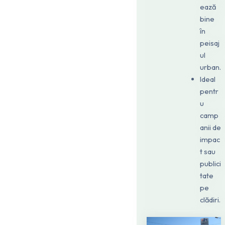
ează
bine
în
peisaj
ul
urban.
Ideal
pentr
u
camp
anii de
impac
t sau
publici
tate
pe
clădiri.