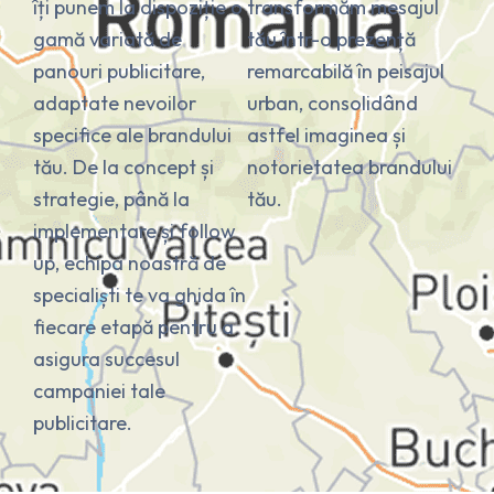
îți punem la dispoziție o
transformăm mesajul
gamă variată de
tău într-o prezență
panouri publicitare,
remarcabilă în peisajul
adaptate nevoilor
urban, consolidând
specifice ale brandului
astfel imaginea și
tău.
De la concept și
notorietatea brandului
strategie, până la
tău.
implementare și follow
up, echipa noastră de
specialiști te va ghida în
fiecare etapă pentru a
asigura succesul
campaniei tale
publicitare.