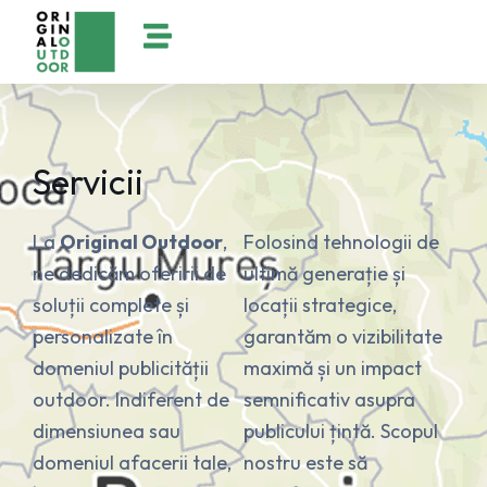
Skip
to
content
Servicii
La
Original Outdoor
,
Folosind tehnologii de
ne dedicăm oferirii de
ultimă generație și
soluții complete și
locații strategice,
personalizate în
garantăm o vizibilitate
domeniul publicității
maximă și un impact
outdoor.
Indiferent de
semnificativ asupra
dimensiunea sau
publicului țintă.
Scopul
domeniul afacerii tale,
nostru este să