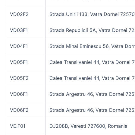
VD02F2
Strada Unirii 133, Vatra Dornei 7257
VD03F1
Strada Republicii 5A, Vatra Dornei 
VD04F1
Strada Mihai Eminescu 56, Vatra Dor
VD05F1
Calea Transilvaniei 44, Vatra Dornei
VD05F2
Calea Transilvaniei 44, Vatra Dornei
VD06F1
Strada Argestru 46, Vatra Dornei 72
VD06F2
Strada Argestru 46, Vatra Dornei 72
VE.F01
DJ208B, Verești 727600, Romania