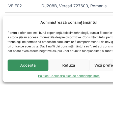
VE.F02
DJ208B, Verești 727600, Romania
Administrează consimțământul
Pagina 1 din 11
Pentru a oferi cea mai bună experiență, folosim tehnologii, cum ar fi cookie-
a stoca și/sau accesa informațiile despre dispozitive. Consimțământul pent
tehnologii ne permite să procesăm date, cum ar fi comportamentul de navig
uri unice pe acest site. Dacă nu îți dai consimțământul sau îți retragi cons
dat poate avea afecte negative asupra unor anumite funcționalități și funcți
Acceptă
Refuză
Vezi prefe
Politică Cookies
Politică de confidențialitate