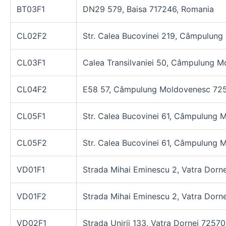
BT03F1
DN29 579, Baisa 717246, Romania
CL02F2
Str. Calea Bucovinei 219, Câmpulun
CL03F1
Calea Transilvaniei 50, Câmpulung 
CL04F2
E58 57, Câmpulung Moldovenesc 72
CL05F1
Str. Calea Bucovinei 61, Câmpulung
CL05F2
Str. Calea Bucovinei 61, Câmpulung
VD01F1
Strada Mihai Eminescu 2, Vatra Dorn
VD01F2
Strada Mihai Eminescu 2, Vatra Dorn
VD02F1
Strada Unirii 133, Vatra Dornei 7257