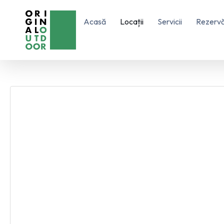
Skip
to
Acasă
Locații
Servicii
Rezervă
content