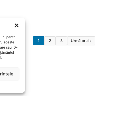
uri, pentru
1
2
3
Următorul »
ru aceste
are sau ID-
imțământul
i.
rințele